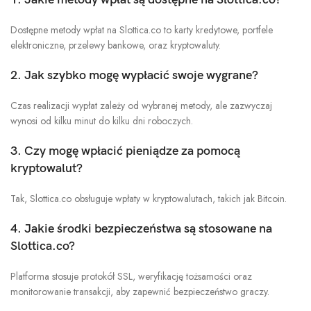
Dostępne metody wpłat na Slottica.co to karty kredytowe, portfele
elektroniczne, przelewy bankowe, oraz kryptowaluty.
2. Jak szybko mogę wypłacić swoje wygrane?
Czas realizacji wypłat zależy od wybranej metody, ale zazwyczaj
wynosi od kilku minut do kilku dni roboczych.
3. Czy mogę wpłacić pieniądze za pomocą
kryptowalut?
Tak, Slottica.co obsługuje wpłaty w kryptowalutach, takich jak Bitcoin.
4. Jakie środki bezpieczeństwa są stosowane na
Slottica.co?
Platforma stosuje protokół SSL, weryfikację tożsamości oraz
monitorowanie transakcji, aby zapewnić bezpieczeństwo graczy.