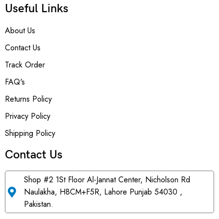
Useful Links
About Us
Contact Us
Track Order
FAQ's
Returns Policy
Privacy Policy
Shipping Policy
Contact Us
Shop #2 1St Floor Al-Jannat Center, Nicholson Rd
Naulakha, H8CM+F5R, Lahore Punjab 54030 ,
Pakistan.