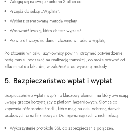
Zaloguj się na swoje konto na Slottica.co.
Przejdź do sekcji „Wypłata”.
Wybierz preferowaną metodę wypłaty.
Wprowadź kwotę, którą chcesz wypłacić.
Potwierdź wszystkie dane i złożenie wniosku o wypłatę.
Po złożeniu wniosku, użytkownicy powinni otrzymać potwierdzenie i
będą musieli poczekać na realizację transakcji, co może potrwać od
kilku minut do kilku dni, w zależności od wybranej metody.
5. Bezpieczeństwo wpłat i wypłat
Bezpieczeństwo wpłat i wypłat to kluczowy element, na który zwracają
uwagę gracze korzystający z platform hazardowych. Slottica.co
zapewnia różnorodne środki, które mają na celu ochronę danych
osobowych oraz finansowych. Do najważniejszych z nich należą:
Wykorzystanie protokołu SSL do zabezpieczania połączeń.