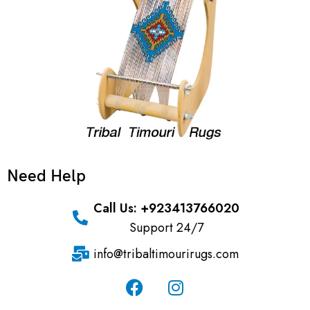
Need Help
Call Us: +923413766020
Support 24/7
info@tribaltimourirugs.com