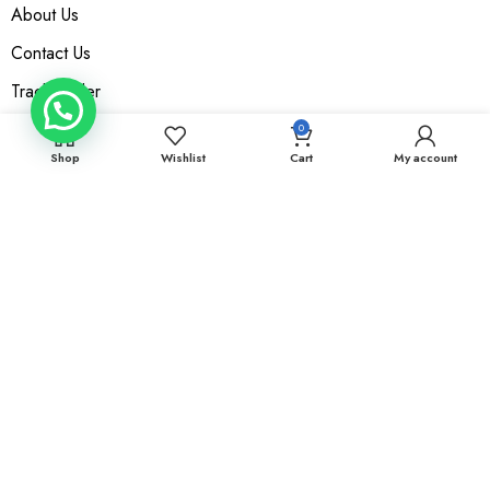
About Us
Contact Us
Track Order
FAQ's
0
Shop
Wishlist
Cart
My account
Returns Policy
Privacy Policy
Shipping Policy
Contact Us
Shop #2 1St Floor Al-Jannat Center, Nicholson Rd
Naulakha, H8CM+F5R, Lahore Punjab 54030 ,
Pakistan.