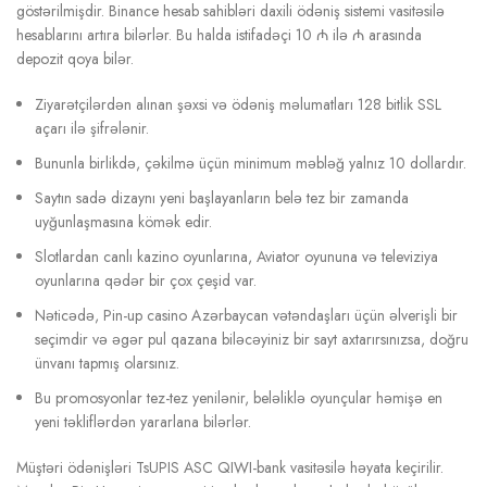
göstərilmişdir. Binance hesab sahibləri daxili ödəniş sistemi vasitəsilə
hesablarını artıra bilərlər. Bu halda istifadəçi 10 ₼ ilə ₼ arasında
depozit qoya bilər.
Ziyarətçilərdən alınan şəxsi və ödəniş məlumatları 128 bitlik SSL
açarı ilə şifrələnir.
Bununla birlikdə, çəkilmə üçün minimum məbləğ yalnız 10 dollardır.
Saytın sadə dizaynı yeni başlayanların belə tez bir zamanda
uyğunlaşmasına kömək edir.
Slotlardan canlı kazino oyunlarına, Aviator oyununa və televiziya
oyunlarına qədər bir çox çeşid var.
Nəticədə, Pin-up casino Azərbaycan vətəndaşları üçün əlverişli bir
seçimdir və əgər pul qazana biləcəyiniz bir sayt axtarırsınızsa, doğru
ünvanı tapmış olarsınız.
Bu promosyonlar tez-tez yenilənir, beləliklə oyunçular həmişə en
yeni təkliflərdən yararlana bilərlər.
Müştəri ödənişləri TsUPIS ASC QIWI-bank vasitəsilə həyata keçirilir.