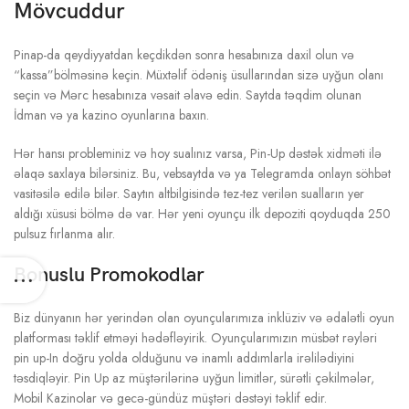
Mövcuddur
Pinap-da qeydiyyatdan keçdikdən sonra hesabınıza daxil olun və
“kassa”bölməsinə keçin. Müxtəlif ödəniş üsullarından sizə uyğun olanı
seçin və Mərc hesabınıza vəsait əlavə edin. Saytda təqdim olunan
İdman və ya kazino oyunlarına baxın.
Hər hansı probleminiz və hoy sualınız varsa, Pin-Up dəstək xidməti ilə
əlaqə saxlaya bilərsiniz. Bu, vebsaytda və ya Telegramda onlayn söhbət
vasitəsilə edilə bilər. Saytın altbilgisində tez-tez verilən sualların yer
aldığı xüsusi bölmə də var. Hər yeni oyunçu ilk depoziti qoyduqda 250
pulsuz fırlanma alır.
Bonuslu Promokodlar
Biz dünyanın hər yerindən olan oyunçularımıza inklüziv və ədalətli oyun
platforması təklif etməyi hədəfləyirik. Oyunçularımızın müsbət rəyləri
pin up-In doğru yolda olduğunu və inamlı addımlarla irəlilədiyini
təsdiqləyir. Pin Up az müştərilərinə uyğun limitlər, sürətli çəkilmələr,
Mobil Kazinolar və gecə-gündüz müştəri dəstəyi təklif edir.