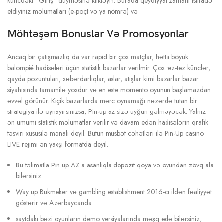
küncdəki “Giriş” düyməsinə klikləyin. Burada qeydiyyat zamanı istifadə
etdiyiniz məlumatları (e-poçt və ya nömrə) və
Möhtəşəm Bonuslar Və Promosyonlar
Ancaq bir çatışmazlıq da var rapid bir çox matçlar, hətta böyük
balompié hadisələri üçün statistik bazarlar verilmir. Çox tez-tez künclər,
qayda pozuntuları, xəbərdarlıqlar, aslar, atışlar kimi bazarlar bazar
siyahısında tamamilə yoxdur və en este momento oyunun başlamazdan
əvvəl görünür. Kiçik bazarlarda mərc oynamağı nəzərdə tutan bir
strategiya ilə oynayırsınızsa, Pin-up az sizə uyğun gəlməyəcək. Yalnız
ən ümumi statistik məlumatlar verilir və davam edən hadisələrin qrafik
təsviri xüsusilə mənalı deyil. Bütün müsbət cəhətləri ilə Pin-Up casino
LIVE rejimi ən yaxşı formatda deyil.
Bu təlimatla Pin-up AZ-a asanlıqla depozit qoya və oyundan zövq ala
bilərsiniz.
Way up Bukmeker və gambling establishment 2016-cı ildən fəaliyyət
göstərir və Azərbaycanda
saytdakı bəzi oyunların demo versiyalarında məşq edə bilərsiniz,