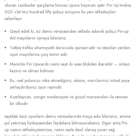
olunan cazibədar qarşılama bonusu oyuna həyəcan qatır. Pin Up twelve,
000 +lat two hundred fifty pulsuz sürüşmə ilə yeni istifadəçiləri
salamlayır.
Qeyd edək ki, siz demo versiyasından istifadə edərək pulsuz Pin-up
slot maşınlarını oynaya bilərsiniz.
Tətbiq trafikə əhəmiyyətli dərəcədə qənaət edir və istənilən yerdən
oyun maşınlarına çıxış təmin edir.
Mənimlə Pin Upwards rəsmi saytı iki əsas blokdan ibarətdir – onlayn
kazino və idman bölməsi.
Bu, real pulunuzu riskə atmadığınız, əksinə, mərclərinizi virtual puya
yerləşdirdiyiniz oyun rejimidir.
Azerbaycan, zəngin mədəniyyəti və gözəl mənzərələri ilə tanınan
bir ölkədir.
saytdakı bəzi oyunların demo versiyalarında məşq edə bilərsiniz, amma
pul yatırmaq funksiyasından faydalana bilməyəcəksiniz. Əgər artıq Pin-
up casino istifadəçisisinizsə, rəsmi sayta daxil olaraq yuxarı sağ