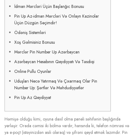
İdman Mərcləri Üçün Başlanğıc Bonusu
Pin Up Az-idman Mərcləri Və Onlayn Kazinolar
Üçün Düzgün Seçimdir!
Ödəniş Sistemləri
Xoş Gəlmisiniz Bonusu
Mərclər Pin Number Up Azərbaycan
Azərbaycan Hesabının Qeydiyyatı Və Təsdiqi
Online Pullu Oyunlar
Uduşları Necə Yatırmaq Və Çıxarmaq Olar Pin
Number Up: Şərtlər Və Məhdudiyyətlər
Pin Up Az Qeydiyyat
Həmişə olduğu kimi, oyuna daxil olma paneli səhifənin başlığında
yerləşir. Orada cəmisi iki bölmə vardır, hansında ki, telefon nömrəsi və
ya e-poçt (istəyinizdən asılı olaraq) və şifrəni qeyd etmək lazımdır. Pin