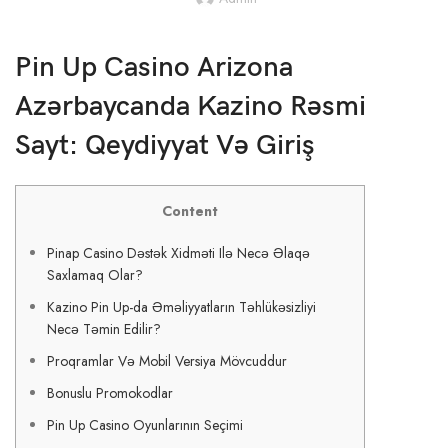
Pin Up Casino Arizona
Azərbaycanda Kazino Rəsmi
Sayt: Qeydiyyat Və Giriş
Content
Pinap Casino Dəstək Xidməti Ilə Necə Əlaqə
Saxlamaq Olar?
Kazino Pin Up-da Əməliyyatların Təhlükəsizliyi
Necə Təmin Edilir?
Proqramlar Və Mobil Versiya Mövcuddur
Bonuslu Promokodlar
Pin Up Casino Oyunlarının Seçimi