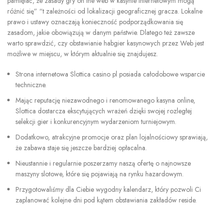
pamiętać, że zasady gry on the web w kasynie internetowym mogą
różnić się” “t zależności od lokalizacji geograficznej gracza. Lokalne
prawo i ustawy oznaczają konieczność podporządkowania się
zasadom, jakie obowiązują w danym państwie. Dlatego też zawsze
warto sprawdzić, czy obstawianie habgier kasynowych przez Web jest
możliwe w miejscu, w którym aktualnie się znajdujesz.
Strona internetowa Slottica casino pl posiada całodobowe wsparcie
techniczne.
Mając reputację niezawodnego i renomowanego kasyna online,
Slottica dostarcza ekscytujących wrażeń dzięki swojej rozległej
selekcji gier i konkurencyjnym wydarzeniom turniejowym.
Dodatkowo, atrakcyjne promocje oraz plan lojalnościowy sprawiają,
że zabawa staje się jeszcze bardziej opłacalna.
Nieustannie i regularnie poszerzamy naszą ofertę o najnowsze
maszyny slotowe, które się pojawiają na rynku hazardowym.
Przygotowaliśmy dla Ciebie wygodny kalendarz, który pozwoli Ci
zaplanować kolejne dni pod kątem obstawiania zakładów reside.