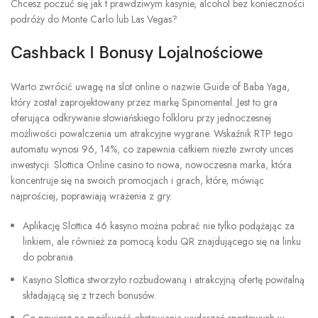
Chcesz poczuć się jak t prawdziwym kasynie, alcohol bez konieczności
podróży do Monte Carlo lub Las Vegas?
Cashback I Bonusy Lojalnościowe
Warto zwrócić uwagę na slot online o nazwie Guide of Baba Yaga,
który został zaprojektowany przez markę Spinomental. Jest to gra
oferująca odkrywanie słowiańskiego folkloru przy jednoczesnej
możliwości powalczenia um atrakcyjne wygrane. Wskaźnik RTP tego
automatu wynosi 96, 14%, co zapewnia całkiem niezłe zwroty unces
inwestycji. Slottica Online casino to nowa, nowoczesna marka, która
koncentruje się na swoich promocjach i grach, które, mówiąc
najprościej, poprawiają wrażenia z gry.
Aplikację Slottica 46 kasyno można pobrać nie tylko podążając za
linkiem, ale również za pomocą kodu QR znajdującego się na linku
do pobrania.
Kasyno Slottica stworzyło rozbudowaną i atrakcyjną ofertę powitalną
składającą się z trzech bonusów.