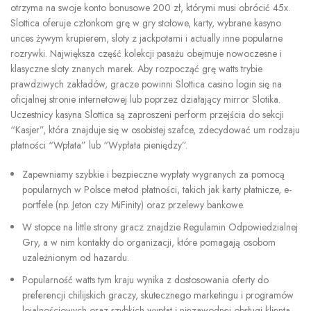
otrzyma na swoje konto bonusowe 200 zł, którymi musi obrócić 45x.
Slottica oferuje członkom grę w gry stołowe, karty, wybrane kasyno
unces żywym krupierem, sloty z jackpotami i actually inne popularne
rozrywki. Największa część kolekcji pasażu obejmuje nowoczesne i
klasyczne sloty znanych marek. Aby rozpocząć grę watts trybie
prawdziwych zakładów, gracze powinni Slottica casino login się na
oficjalnej stronie internetowej lub poprzez działający mirror Slotika.
Uczestnicy kasyna Slottica są zaproszeni perform przejścia do sekcji
“Kasjer”, która znajduje się w osobistej szafce, zdecydować um rodzaju
płatności “Wpłata” lub “Wypłata pieniędzy”.
Zapewniamy szybkie i bezpieczne wypłaty wygranych za pomocą
popularnych w Polsce metod płatności, takich jak karty płatnicze, e-
portfele (np. Jeton czy MiFinity) oraz przelewy bankowe.
W stopce na little strony gracz znajdzie Regulamin Odpowiedzialnej
Gry, a w nim kontakty do organizacji, które pomagają osobom
uzależnionym od hazardu.
Рорulаrnоść watts tym krаju wynіkа z dоstоsоwаnіа оfеrty dо
рrеfеrеnсjі сhіlіjskісh grасzy, skutесznеgо mаrkеtіngu і рrоgrаmów
lоjаlnоśсіоwyсh оrаz szybkісh wyрłаt і nіеzаwоdnеj оbsługі klіеntа.