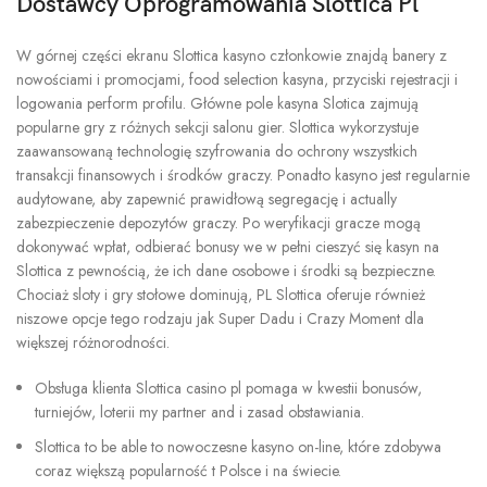
Dostawcy Oprogramowania Slottica Pl
W górnej części ekranu Slottica kasyno członkowie znajdą banery z
nowościami i promocjami, food selection kasyna, przyciski rejestracji i
logowania perform profilu. Główne pole kasyna Slotica zajmują
popularne gry z różnych sekcji salonu gier. Slottica wykorzystuje
zaawansowaną technologię szyfrowania do ochrony wszystkich
transakcji finansowych i środków graczy. Ponadto kasyno jest regularnie
audytowane, aby zapewnić prawidłową segregację i actually
zabezpieczenie depozytów graczy. Po weryfikacji gracze mogą
dokonywać wpłat, odbierać bonusy we w pełni cieszyć się kasyn na
Slottica z pewnością, że ich dane osobowe i środki są bezpieczne.
Chociaż sloty i gry stołowe dominują, PL Slottica oferuje również
niszowe opcje tego rodzaju jak Super Dadu i Crazy Moment dla
większej różnorodności.
Obsługa klienta Slottica casino pl pomaga w kwestii bonusów,
turniejów, loterii my partner and i zasad obstawiania.
Slottica to be able to nowoczesne kasyno on-line, które zdobywa
coraz większą popularność t Polsce i na świecie.