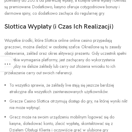
powitalny do 200% od pierwszej wpłaty, a kolejne dwie wpłaty również
są premiowane. Dodatkowo, kasyno oferuje cotygodniowe bonusy i
darmowe spiny, co dodatkowo zachęca do regularnej gry.
Slottica Wypłaty (i Czas Ich Realizacji)
Wszystkie środki, które Slottica online online casino przypadają
graczowi, można śledzić w osobistej szafce. Określone są tu zasady
obstawiania, zakład oraz okres aktywacji prezentu. Gdy uczestnik spełni
wszystkie wymagania platformy, jest zachęcany do wykorzystania
pieniędzy na dalsze zakłady lub carry out złożenia wniosku to ich
przekazanie carry out swoich referencji.
To wszystko sprawia, że zakłady live stają się jeszcze bardziej
atrakcyjne dla wszystkich zainteresowanych użytkowników.
Gracze Casino Slottica otrzymują dostęp do gry, na której wyniki nikt
nie może wpłynąć.
Gracz może na swoim urządzeniu mobilnym logować się do
kasyna, doładować konto, zlecić wypłatę, skontaktować się z
Działem Obsługi Klienta i oczywiście grać w ulubione gry