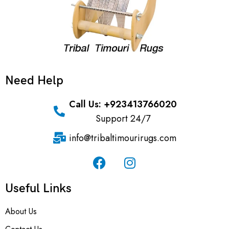
Need Help
Call Us: +923413766020
Support 24/7
info@tribaltimourirugs.com
Useful Links
About Us