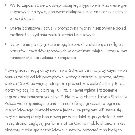
Warto zapoznać się z dostępnością tego typu loterii w zakresie gier
kasynowych na żywo, ponieważ obsługiwane są one przez realnych
prowadzących.
Oferta bonusowa i actually promocyjna tworzy niespotykane dotąd
możliwości uzyskania wielu korzyści finansowych.
Dzięki temu polscy gracze mogą korzystać z ulubionych raffgier,
bonusów i zakładów sportowych w dowolnym miejscu i czasie, bez
konieczności korzystania z komputera.
Nowi gracze mogą otrzymać nawet 20 € za darmo, przy czym kwota
bonusu zależy od ich początkowej wpłaty. Konkretnie, gracze, którzy
wpłacą 156 € lub więcej, otrzymają prezent w wysokości thirty €, ci,
którzy wpłacą 16 €, dostaną 10″ “€, a nawet wpłata 1 € zostanie
nagrodzona bonusem your five €. Na chwilę obecną kasyno Slottica w
Polsce we za granicą nie und nimmer oferuje graczom programu
lojalnościowego. Niewykluczone jednak, że program VIP stanie się
częścią naszej oferty bonusowej już w niedalekiej przyszłości. Śledź
naszą stronę, zaglądaj perform Slottica Casino mobile phone, a także
obserwuj media społecznościowe, a new by pozostać mhh bieżąco.