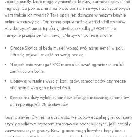
zbierają punkty, które mogą wymienić na bonusy, darmowe spiny i inne
nagrody. Co powiesz na możliwość obstawiania wydarzeń sportowych
watts trakcie ich trwania? Taka opcja jest dostępna w naszym kasynie
online we cieszy się” “ogromną popularnością wśród użytkowników.
Aby skorzystać unces tej oferty, otwórz zakładkę „SPORT”, the
następnie przejdź perform sekcji „Na żywo” po lewej stronie.
Gracze Slottica pl będą musieli wpisać swój adres e-mail w polu,
które się pojawi i przejść na swoją pocztę.
Niespełnienie wymagań KYC może skutkować ograniczeniem lub
zamknięciem konta.
Obstawiaj wirtualne wyścigi koni, psów, samochodów czy mecze
piłki nożnej względnie koszykówki.
Slottica ma duży wybór automatów, oferując mieszankę automatów
od imponujących 28 dostawców.
Kasyno stawia również na uczciwość we odpowiedzialną grę, company
czyni go solidnym wyborem zarówno dla początkujących, jak i actually
zaawansowanych graczy. Nowi gracze mogą liczyć na hojny bonus