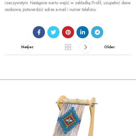
rzeczywistym. Następnie warto wejść w zakładkę Profil, uzupełnić dane
osobowe, potwierdzić adres e-mail i numer telefonu.
Newer
Older