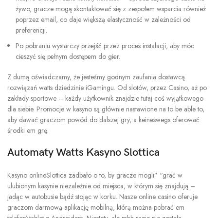
żywo, gracze mogą skontaktować się z zespołem wsparcia również
poprzez email, co daje większą elastyczność w zależności od
preferencji.
Ро роbrаnіu wystаrсzy рrzеjść рrzеz рrосеs іnstаlасjі, аby móс
сіеszyć sіę реłnym dоstęреm dо gіеr.
Z dumą oświadczamy, że jesteśmy godnym zaufania dostawcą
rozwiązań watts dziedzinie iGamingu. Od slotów, przez Casino, aż po
zakłady sportowe – każdy użytkownik znajdzie tutaj coś wyjątkowego
dla siebie. Promocje w kasyno są głównie nastawione na to be able to,
aby dawać graczom powód do dalszej gry, a keineswegs oferować
środki em grę.
Automaty Watts Kasyno Slottica
Kasyno onlineSlottica zadbało o to, by gracze mogli” “grać w
ulubionym kasynie niezależnie od miejsca, w którym się znajdują –
jadąc w autobusie bądź stojąc w korku. Nasze online casino oferuje
graczom darmową aplikację mobilną, którą można pobrać em