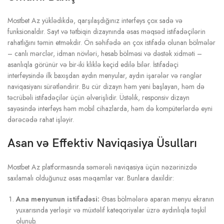
Mostbet Az yüklədikdə, qarşılaşdığınız interfeys çox sadə və
funksionaldır. Sayt və tətbiqin dizaynında əsas məqsəd istifadəçilərin
rahatlığını təmin etməkdir. Ön səhifədə ən çox istifadə olunan bölmələr
– canlı mərclər, idman növləri, hesab bölməsi və dəstək xidməti –
asanlıqla görünür və bir-iki kliklə keçid edilə bilər. İstifadəçi
interfeysində ilk baxışdan aydın menyular, aydın işarələr və rənglər
naviqasiyanı sürətləndirir. Bu cür dizayn həm yeni başlayan, həm də
təcrübəli istifadəçilər üçün əlverişlidir. Üstəlik, responsiv dizayn
sayəsində interfeys həm mobil cihazlarda, həm də kompüterlərdə eyni
dərəcədə rahat işləyir.
Asan və Effektiv Naviqasiya Üsulları
Mostbet Az platformasında səmərəli naviqasiya üçün nəzərinizdə
saxlamalı olduğunuz əsas məqamlar var. Bunlara daxildir:
Ana menyunun istifadəsi:
Əsas bölmələrə aparan menyu ekranın
yuxarısında yerləşir və müxtəlif kateqoriyalar üzrə aydınlıqla təşkil
olunub.