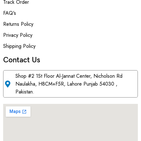
Track Order
FAQ's
Returns Policy
Privacy Policy
Shipping Policy
Contact Us
Shop #2 1St Floor Al-Jannat Center, Nicholson Rd
Naulakha, H8CM+F5R, Lahore Punjab 54030 ,
Pakistan.