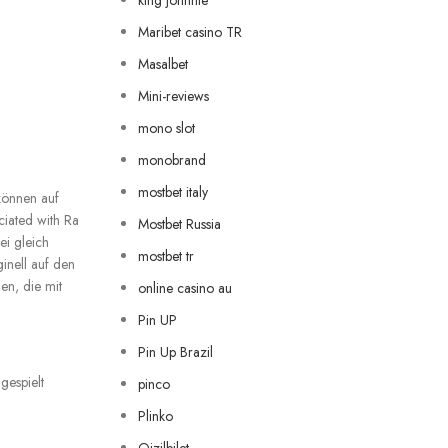
Maribet casino TR
Masalbet
Mini-reviews
mono slot
monobrand
mostbet italy
 können auf
ciated with Ra
Mostbet Russia
ei gleich
mostbet tr
ginell auf den
en, die mit
online casino au
Pin UP
Pin Up Brazil
gespielt
pinco
Plinko
Qizilbilet