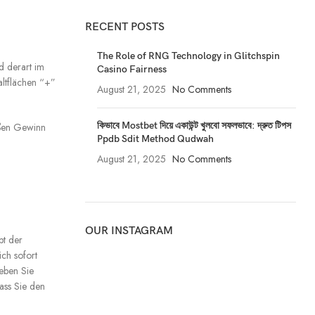
RECENT POSTS
The Role of RNG Technology in Glitchspin
d derart im
Casino Fairness
altflächen “+”
August 21, 2025
No Comments
কিভাবে Mostbet দিয়ে একাউন্ট খুলবো সফলভাবে: দ্রুত টিপস
oßen Gewinn
Ppdb Sdit Method Qudwah
August 21, 2025
No Comments
OUR INSTAGRAM
bt der
ich sofort
leben Sie
ass Sie den