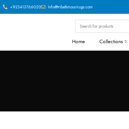
+923413766020
Info@tribaltimourirugs.com
Home
Collections