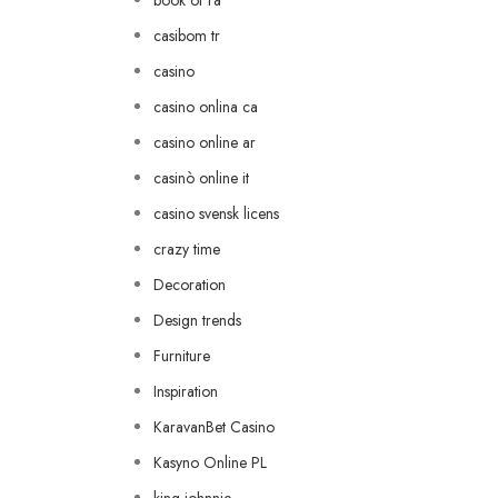
casibom tr
casino
casino onlina ca
casino online ar
casinò online it
casino svensk licens
crazy time
Decoration
Design trends
Furniture
Inspiration
KaravanBet Casino
Kasyno Online PL
king johnnie