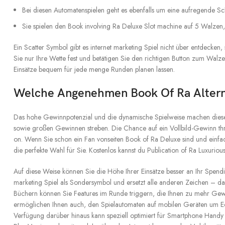
Bei diesen Automatenspielen geht es ebenfalls um eine aufregende Scha
Sie spielen den Book involving Ra Deluxe Slot machine auf 5 Walzen,
Ein Scatter Symbol gibt es internet marketing Spiel nicht über entdecke
Sie nur Ihre Wette fest und betätigen Sie den richtigen Button zum Walz
Einsätze bequem für jede menge Runden planen lassen.
Welche Angenehmen Book Of Ra Altern
Das hohe Gewinnpotenzial und die dynamische Spielweise machen diesen 
sowie großen Gewinnen streben. Die Chance auf ein Vollbild-Gewinn thr
on. Wenn Sie schon ein Fan vonseiten Book of Ra Deluxe sind und einfa
die perfekte Wahl für Sie. Kostenlos kannst du Publication of Ra Luxurio
Auf diese Weise können Sie die Höhe Ihrer Einsätze besser an Ihr Spend
marketing Spiel als Sondersymbol und ersetzt alle anderen Zeichen – d
Büchern können Sie Features im Runde triggern, die Ihnen zu mehr Gewi
ermöglichen Ihnen auch, den Spielautomaten auf mobilen Geräten um Ec
Verfügung darüber hinaus kann speziell optimiert für Smartphone Handy un