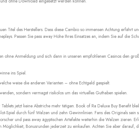
ts und ohne Download eingesetzt werden können.
euen Titel des Herstellers. Dass diese Cambio so immensen Achtung erfährt un
eplays. Passen Sie pass away Höhe Ihres Einsatzes an, indem Sie auf die Sch
ielen ohne Anmeldung und sich dann in unseren empfohlenen Casinos den gr
inne ins Spiel.
welche weise die anderen Varianten – ohne Echtgeld gespielt.
wenden, sondern vermagst risikolos um das virtuelles Guthaben spielen.
lets jetzt keine Abstriche mehr tätigen. Book of Ra Deluxe Buy Benefit blei
n Slot-Spiel durch fünf Walzen und zehn Gewinnlinien. Fans des Originals sein s
rscher und pass away ägyptischen Artefakte weiterhin die Walzen zieren. Er
 Möglichkeit, Bonusrunden jederzeit zu einkaufen. Achten Sie aber darauf, d