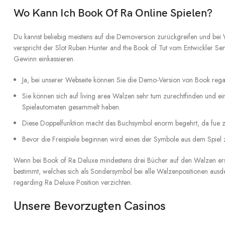
Wo Kann Ich Book Of Ra Online Spielen?
Du kannst beliebig meistens auf die Demoversion zurückgreifen und bei
verspricht der Slot Ruben Hunter and the Book of Tut vom Entwickler Sens
Gewinn einkassieren.
Ja, bei unserer Webseite können Sie die Demo-Version von Book regar
Sie können sich auf living area Walzen sehr tum zurechtfinden und e
Spielautomaten gesammelt haben.
Diese Doppelfunktion macht das Buchsymbol enorm begehrt, da fue z
Bevor die Freispiele beginnen wird eines der Symbole aus dem Spiel z
Wenn bei Book of Ra Deluxe mindestens drei Bücher auf den Walzen ersche
bestimmt, welches sich als Sondersymbol bei alle Walzenpositionen aus
regarding Ra Deluxe Position verzichten.
Unsere Bevorzugten Casinos