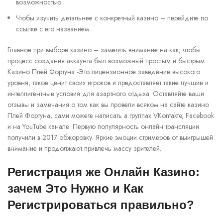
возможностью.
Чтобы изучить детальнее с конкретный казино – перейдите по
ссылке с его названием.
Главное при выборе казино – заметить внимание на как, чтобы
процесс создания аккаунта был возможный простым и быстрым.
Казино Плей Фортуна -Это лицензионное заведение высокого
уровня, такое ценит своих игроков и предоставляет такие лучшие и
интеллигентные условия для азартного отдыха. Оставляйте ваши
отзывы и замечания о том как вы провели всяком на сайте казино
Плей Фортуна, сами можете написать а группах VKontakte, Facebook
и на YouTube канале. Первую популярность онлайн трансляции
получили в 2017 обжоровку. Яркие эмоции стримеров от выигрышей
внимание и продолжают привлечь массу зрителей.
Регистрация же Онлайн Казино:
зачем Это Нужно и Как
Регистрироваться правильно?