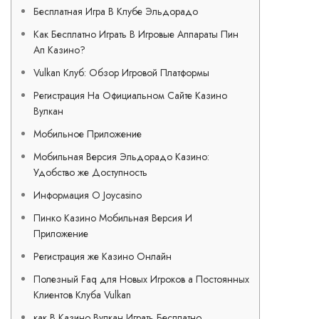
Бесплатная Игра В Клубе Эльдорадо
Как Бесплатно Играть В Игровые Аппараты Пин
Ап Казино?
Vulkan Клуб: Обзор Игровой Платформы
Регистрация На Официальном Сайте Казино
Вулкан
Мобильное Приложение
Мобильная Версия Эльдорадо Казино:
Удобство же Доступность
Информация О Joycasino
Пинко Казино Мобильная Версия И
Приложение
Регистрация же Казино Онлайн
Полезный Faq для Новых Игроков а Постоянных
Клиентов Клуба Vulkan
как В Казино Вулкан Играть Бесплатно