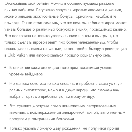
Отслеживать мой рейтинг можно в соответствующем разделе
личная кабинета. Регулярно запуская игровые автоматы а деньги,
можно заиметь эксклюзивные бонусы, фриспины, кешбэк и те
подарки. Также стоит отметить, что же личном кабинете игрок может
узнать больше о различных бонусах и акциях, проводимых казино.
Это позволяла не только увеличить свои шансы и выигрыш, но
только сделать игровой этап” “но более увлекательным. Чтобы
начать делать ставки на деньги, важен пройти быструю регистрацию
в Club Vulkan или авторизоваться прошло социальную сеть.
В описании каждого акционного предложениями указан
уровень вейджера.
Но мы вам советуем только спешить и пробовать свою удачу и
разных симуляторах, надо и в демо версии, что сможем вам
выбрать гораздо прибыльную, «дающую» игру.
Эта функция доступна совершеннолетним авторизованным
клиентам с подтвержденной электронной почтой, заполненным
профилем и отыгранными бонусами.
Только указать ложную дату рождения, не получится пройти