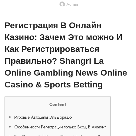
Admin
Регистрация В Онлайн
Казино: Зачем Это можно И
Как Регистрироваться
Правильно? Shangri La
Online Gambling News Online
Casino & Sports Betting
Content
Игровые Автоматы Эльдорадо
Особенности Регистрации только Вход В Аккаунт