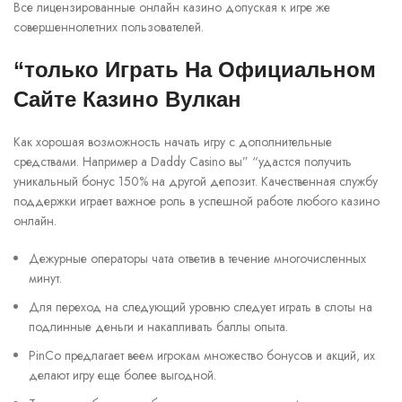
Все лицензированные онлайн казино допуская к игре же
совершеннолетних пользователей.
“только Играть На Официальном
Сайте Казино Вулкан
Как хорошая возможность начать игру с дополнительные
средствами. Например а Daddy Casino вы” “удастся получить
уникальный бонус 150% на другой депозит. Качественная службу
поддержки играет важное роль в успешной работе любого казино
онлайн.
Дежурные операторы чата ответив в течение многочисленных
минут.
Для переход на следующий уровню следует играть в слоты на
подлинные деньги и накапливать баллы опыта.
PinCo предлагает веем игрокам множество бонусов и акций, их
делают игру еще более выгодной.