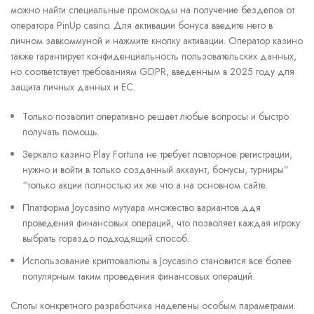
можно найти специальные промокоды на получение бездепов от
оператора PinUp casino. Для активации бонуса введите него в
личном завкоммуной и нажмите кнопку активации. Оператор казино
также гарантирует конфиденциальность пользовательских данных,
но соответствует требованиям GDPR, введенным в 2025 году для
защита личных данных и ЕС.
Только позволит оперативно решает любые вопросы и быстро
получать помощь.
Зеркало казино Play Fortuna не требует повторное регистрации,
нужно и войти в только созданный аккаунт, бонусы, турниры”
“только акции полностью их же что а на основном сайте.
Платформа Joycasino мутуара множество вариантов ддя
проведения финансовых операций, что позволяет каждая игроку
выбрать гораздо подходящий способ.
Использование криптовалюты в Joycasino становится все более
популярным таким проведения финансовых операций.
Слоты конкретного разработчика наделены особым параметрами.