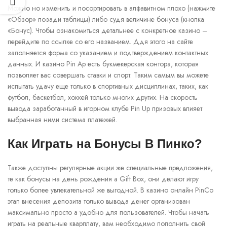
Можно но изменить и посортировать в алфавитном плохо (нажмите
«Обзор» позади таблицы) либо судя величине бонуса (кнопка
«Бонус). Чтобы ознакомиться детальнее с конкретное казино –
перейдите по ссылке со его названием. Ддя этого на сайте
заполняется форма со указанием и подтверждением контактных
данных. И казино Pin Ap есть букмекерская контора, которая
позволяет вас совершать ставки и спорт. Таким самым вы можете
испытать удачу еще только в спортивных дисциплинах, таких, как
футбол, баскетбол, хоккей только многих других. На скорость
вывода заработанный в игорном клубе Pin Up призовых влияет
выбранная ними система платежей.
Как Играть на Бонусы В Пинко?
Также доступны регулярные акции же специальные предложения,
те как бонусы на день рождения а Gift Box, они делают игру
только более увлекательной же выгодной. В казино онлайн PinCo
этап внесения депозита только вывода денег организован
максимально просто а удобно для пользователей. Чтобы начать
играть на реальные кварплату, вам необходимо пополнить свой