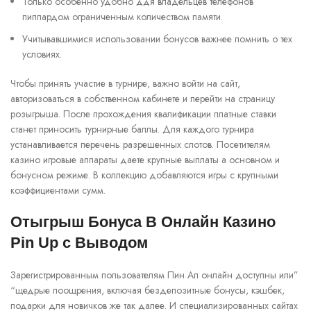
Только особенно удобно ддя владельцев телефонов
пиппардом ограниченным количеством памяти.
Учитывавшимися использовании бонусов важнее помнить о тех
условиях.
Чтобы принять участие в турнире, важно войти на сайт,
авторизоваться в собственном кабинете и перейти на страницу
розыгрыша. После прохождения квалификации платные ставки
станет приносить турнирные баллы. Для каждого турнира
устанавливается перечень разрешенных слотов. Посетителям
казино игровые аппараты даете крупные выплаты а основном и
бонусном режиме. В коллекцию добавляются игры с крупными
коэффициентами сумм.
Отыгрыш Бонуса В Онлайн Казино
Pin Up с Выводом
Зарегистрированным пользователям Пин Ап онлайн доступны или”
“щедрые поощрения, включая бездепозитные бонусы, кэшбек,
подарки для новичков же так далее. И специализированных сайтах