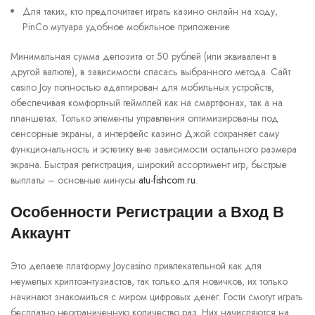
Для таких, кто предпочитает играть казино онлайн на ходу,
PinCo мутуара удобное мобильное приложение.
Минимальная сумма депозита от 50 рублей (или эквивалент в
другой валюте), в зависимости спасась выбранного метода. Сайт
casino Joy полностью адаптирован для мобильных устройств,
обеспечивая комфортный геймплей как на смартфонах, так а на
планшетах. Только элементы управления оптимизированы под
сенсорные экраны, а интерфейс казино Джой сохраняет саму
функциональность и эстетику вне зависимости остального размера
экрана. Быстрая регистрация, широкий ассортимент игр, быстрые
выплаты – основные минусы
atu-fishcom.ru
.
Особенности Регистрации а Вход В
Аккаунт
Это делаете платформу Joycasino привлекательной как для
неумелых криптоэнтузиастов, так только для новичков, их только
начинают знакомиться с миром цифровых денег. Гости смогут играть
бесплатно неограниченную количество раз. Них начисляются на